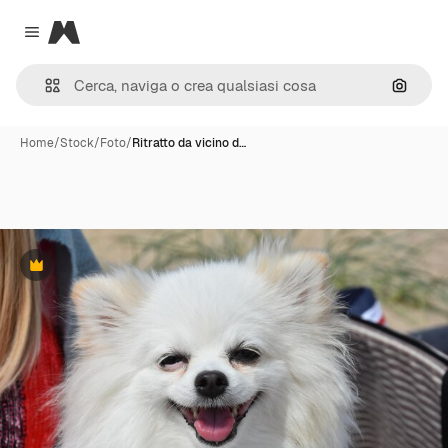
Magnific
Close menu
Cerca 
Home
/
Stock
/
Foto
/
Ritratto da vicino d…
Premium