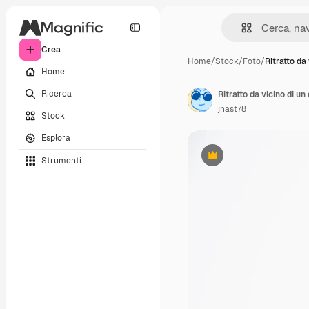
Crea
Home
/
Stock
/
Foto
/
Ritratto da
Home
Ricerca
Ritratto da vicino di u
jnast78
Stock
Esplora
Strumenti
Premium