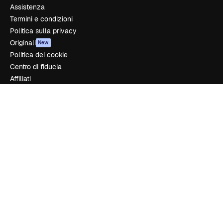
Assistenza
Termini e condizioni
Politica sulla privacy
Originali
New
Politica dei cookie
Centro di fiducia
Affiliati
Aziende
Azienda
Prezzi
Chi siamo
Recensioni
Lavora con noi
Cerca tendenze
Blog
Eventi
Slidesgo