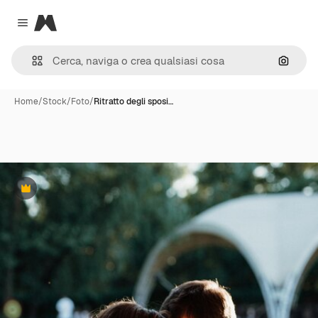
Magnific
Close menu
Cerca 
Home
/
Stock
/
Foto
/
Ritratto degli sposi…
Premium