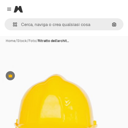
Magnific
Close menu
Cerca 
Home
/
Stock
/
Foto
/
Ritratto dell'archit…
Premium