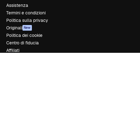
Assistenza
Termini e condizioni
Politica sulla privacy
Originali
New
Politica dei cookie
Centro di fiducia
Affiliati
Aziende
Azienda
Prezzi
Chi siamo
Recensioni
Lavora con noi
Cerca tendenze
Blog
Eventi
Slidesgo