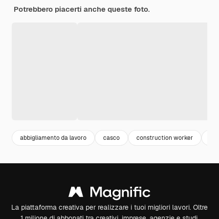
Potrebbero piacerti anche queste foto.
abbigliamento da lavoro
casco
construction worker
ope
La piattaforma creativa per realizzare i tuoi migliori lavori. Oltre
1 milione di abbonati tra creativi, imprese, agenzie e studi.