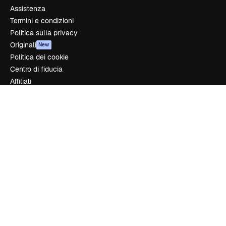
Assistenza
Termini e condizioni
Politica sulla privacy
Originali
New
Politica dei cookie
Centro di fiducia
Affiliati
Aziende
Azienda
Prezzi
Chi siamo
Recensioni
Lavora con noi
Cerca tendenze
Blog
Eventi
Slidesgo