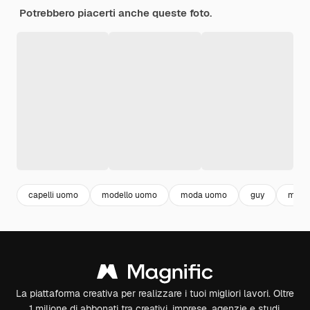
Potrebbero piacerti anche queste foto.
capelli uomo
modello uomo
moda uomo
guy
man p
La piattaforma creativa per realizzare i tuoi migliori lavori. Oltre
1 milione di abbonati tra creativi, imprese, agenzie e studi.