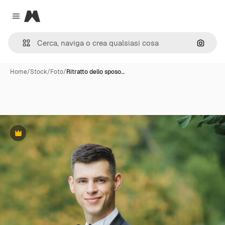
Magnific
Close menu
Cerca 
Home
/
Stock
/
Foto
/
Ritratto dello sposo…
Premium