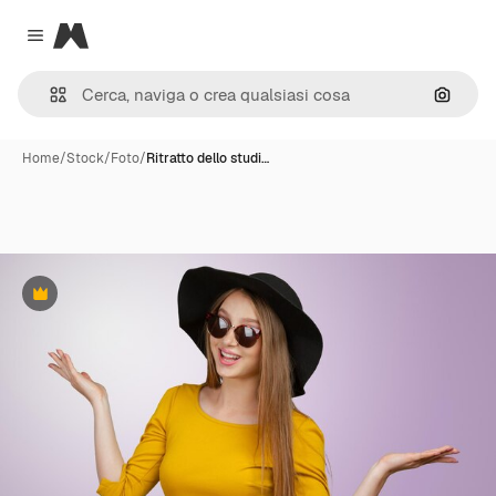
Magnific
Close menu
Cerca 
Home
/
Stock
/
Foto
/
Ritratto dello studi…
Premium