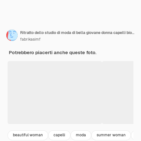
Ritratto dello studio di moda di bella giovane donna capelli biondi
fabrikasimf
Potrebbero piacerti anche queste foto.
beautiful woman
capelli
moda
summer woman
fa