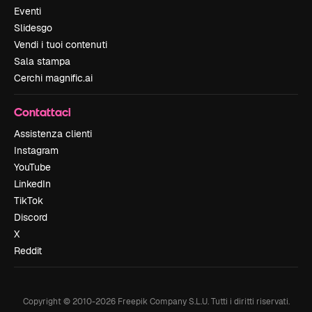
Eventi
Slidesgo
Vendi i tuoi contenuti
Sala stampa
Cerchi magnific.ai
Contattaci
Assistenza clienti
Instagram
YouTube
LinkedIn
TikTok
Discord
X
Reddit
Copyright © 2010-
2026
Freepik Company S.L.U.
Tutti i diritti riservati
.