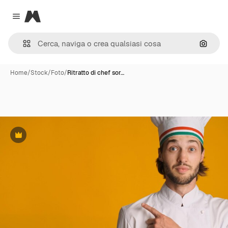
Magnific
Close menu
Cerca 
Home
/
Stock
/
Foto
/
Ritratto di chef sor…
Premium