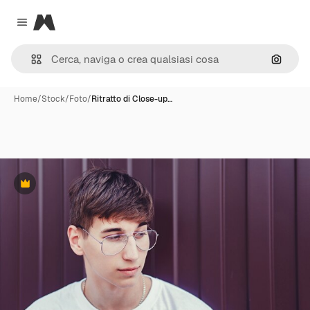
Magnific
Close menu
Cerca 
Home
/
Stock
/
Foto
/
Ritratto di Close-up…
Premium