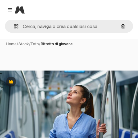
Magnific
Close menu
Cerca 
Home
/
Stock
/
Foto
/
Ritratto di giovane …
Premium