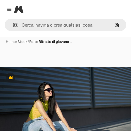
Magnific
Close menu
Cerca 
Home
/
Stock
/
Foto
/
Ritratto di giovane …
Premium