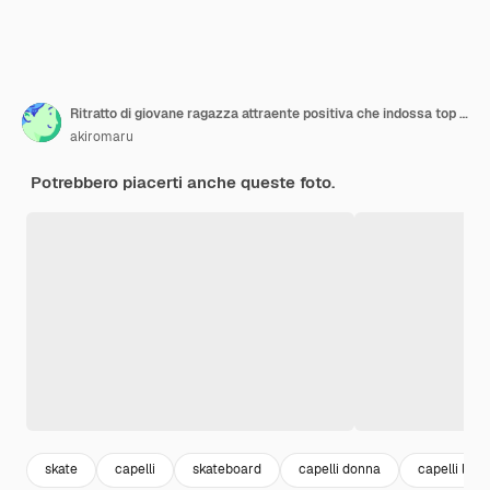
Ritratto di giovane ragazza attraente positiva che indossa top e blue jeans gialli con il pattino giallo.
akiromaru
Potrebbero piacerti anche queste foto.
skate
capelli
skateboard
capelli donna
capelli lung