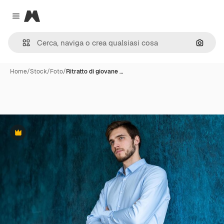
Magnific
Close menu
Cerca 
Home
/
Stock
/
Foto
/
Ritratto di giovane …
Premium