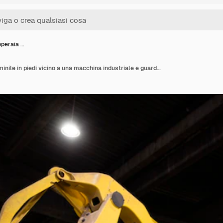
operaia …
Ritratto di operaia femminile in piedi vicino a una macchina industriale e guardando il processo di produzione