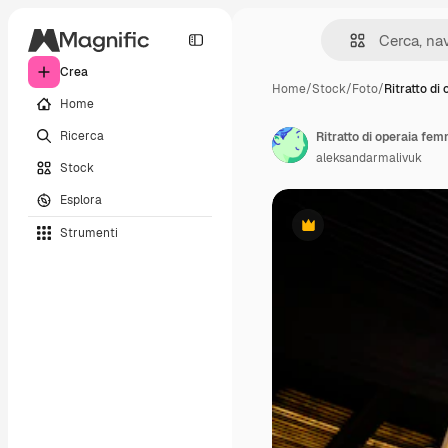
Crea
Home
/
Stock
/
Foto
/
Ritratto di 
Home
Ricerca
aleksandarmalivuk
Stock
Esplora
Strumenti
Premium