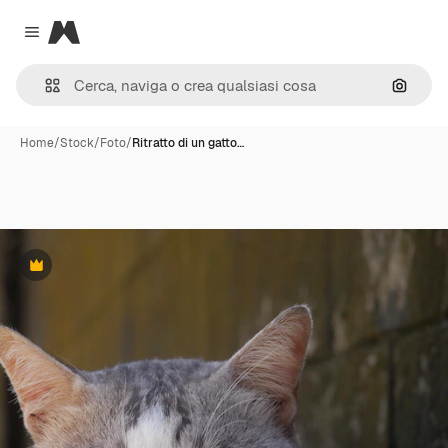
Magnific
Close menu
Cerca 
Home
/
Stock
/
Foto
/
Ritratto di un gatto…
Premium