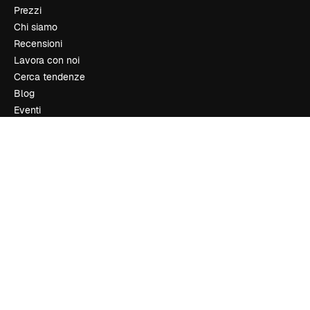
Prezzi
Chi siamo
Recensioni
Lavora con noi
Cerca tendenze
Blog
Eventi
Slidesgo
Vendi i tuoi contenuti
Sala stampa
Cerchi magnific.ai
Contattaci
Assistenza clienti
Instagram
YouTube
LinkedIn
TikTok