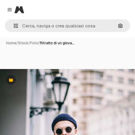
Magnific
Close menu
Cerca 
Home
/
Stock
/
Foto
/
Ritratto di un giova…
Premium