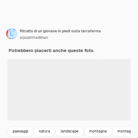
Ritratto di un giovane in piedi sulla terraferma
aijazahmadkhan
Potrebbero piacerti anche queste foto.
paesaggi
natura
landscape
montagna
montagna p