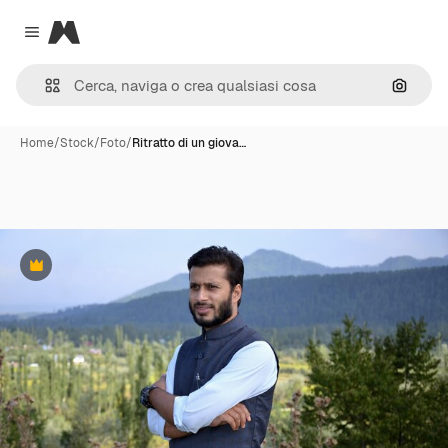
Magnific
Close menu
Cerca 
Home
/
Stock
/
Foto
/
Ritratto di un giova…
Premium