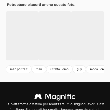
Potrebbero piacerti anche queste foto.
man portrait
man
ritratto uomo
guy
moda uomo
La piattaforma creativa per realizzare i tuoi migliori lavori. Oltre
1 milione di abbonati tra creativi, imprese, agenzie e studi.