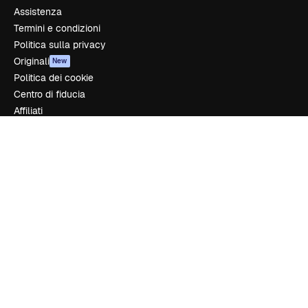
Assistenza
Termini e condizioni
Politica sulla privacy
Originali
New
Politica dei cookie
Centro di fiducia
Affiliati
Aziende
Azienda
Prezzi
Chi siamo
Recensioni
Lavora con noi
Cerca tendenze
Blog
Eventi
Slidesgo