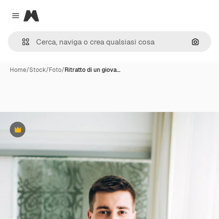
Magnific
Close menu
Cerca 
Home
/
Stock
/
Foto
/
Ritratto di un giova…
Premium