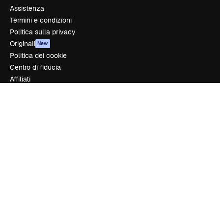
Assistenza
Termini e condizioni
Politica sulla privacy
Originali
New
Politica dei cookie
Centro di fiducia
Affiliati
Aziende
Azienda
Prezzi
Chi siamo
Recensioni
Lavora con noi
Cerca tendenze
Blog
Eventi
Slidesgo