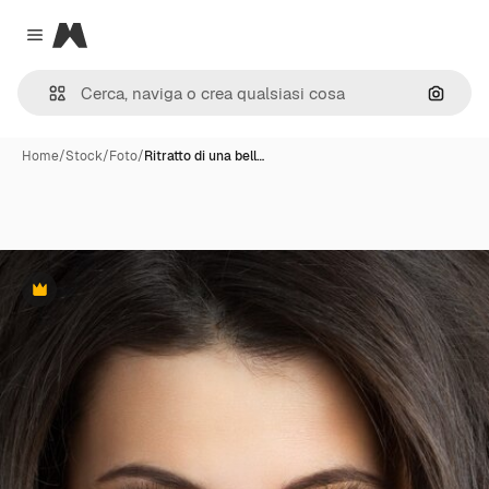
Magnific
Close menu
Cerca 
Home
/
Stock
/
Foto
/
Ritratto di una bell…
Premium