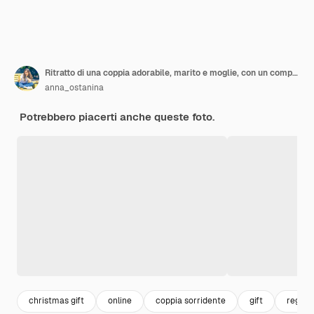
Ritratto di una coppia adorabile, marito e moglie, con un computer portatile con un cappello rosso da Babbo Natale che fa una videochiamata in chat
anna_ostanina
Potrebbero piacerti anche queste foto.
christmas gift
online
coppia sorridente
gift
regalo