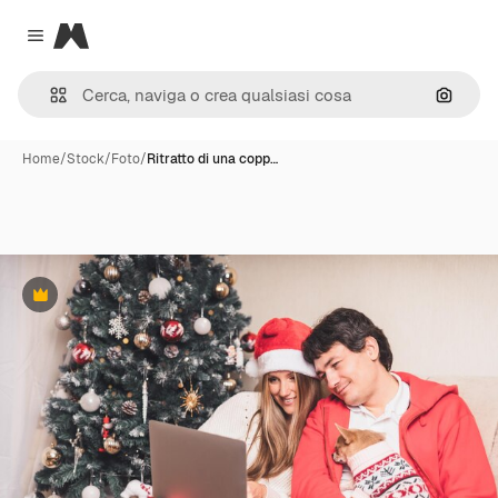
Magnific
Close menu
Cerca 
Home
/
Stock
/
Foto
/
Ritratto di una copp…
Premium