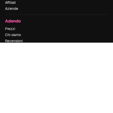
Affiliati
Aziende
Azienda
Prezzi
Chi siamo
Recensioni
Lavora con noi
Cerca tendenze
Blog
Eventi
Slidesgo
Vendi i tuoi contenuti
Sala stampa
Cerchi magnific.ai
Contattaci
Assistenza clienti