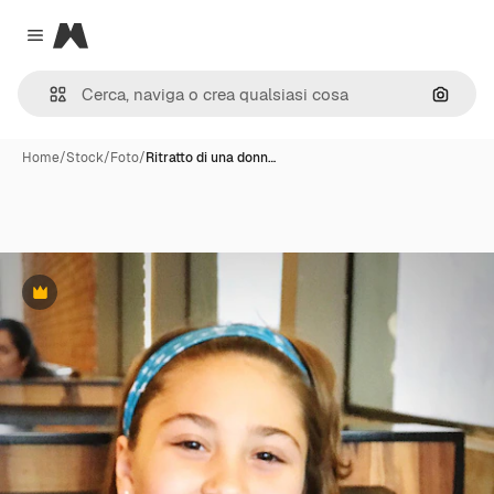
Magnific
Close menu
Cerca 
Home
/
Stock
/
Foto
/
Ritratto di una donn…
Premium