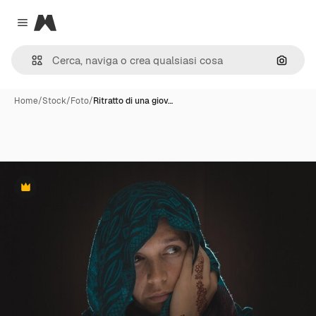
Magnific
Close menu
Cerca 
Home
/
Stock
/
Foto
/
Ritratto di una giov…
Premium