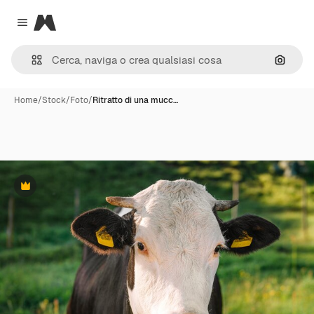
Magnific
Close menu
Cerca 
Home
/
Stock
/
Foto
/
Ritratto di una mucc…
Premium