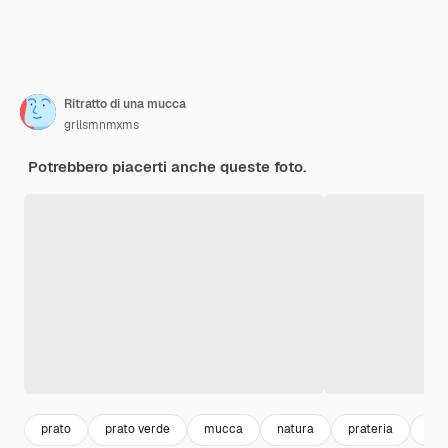
Ritratto di una mucca
grllsmnmxms
Potrebbero piacerti anche queste foto.
prato
prato verde
mucca
natura
prateria
gra