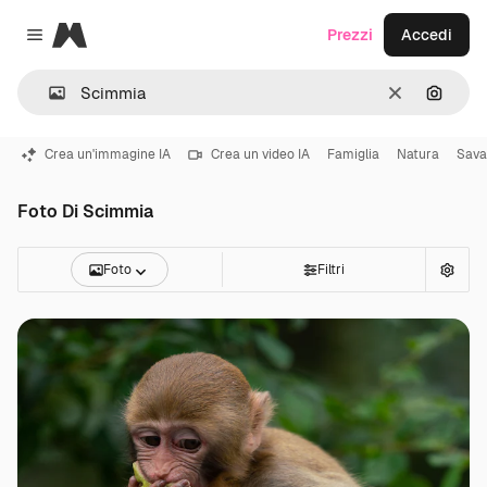
Magnific
Prezzi
Accedi
Close menu
Cancella
Cerca 
Crea un'immagine IA
Crea un video IA
Famiglia
Natura
Sava
Foto Di Scimmia
Foto
Filtri