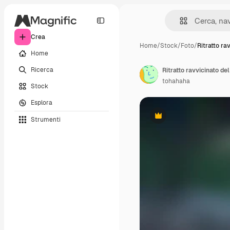
Crea
Home
/
Stock
/
Foto
/
Ritratto ra
Home
Ricerca
Ritratto ravvicinato de
tohahaha
Stock
Esplora
Strumenti
Premium