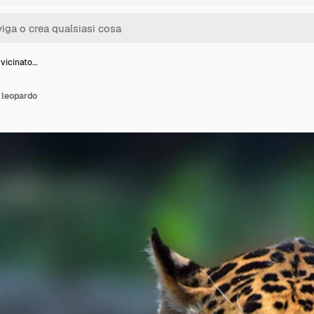
vvicinato…
l leopardo