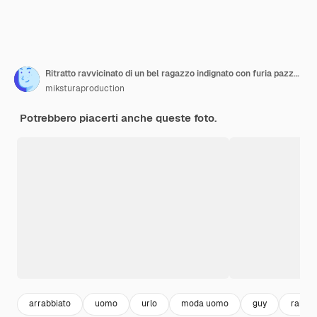
Ritratto ravvicinato di un bel ragazzo indignato con furia pazza che chiude le orecchie terribile reazione al rumore isolata su uno sfondo beige di colore pastello
miksturaproduction
Potrebbero piacerti anche queste foto.
arrabbiato
uomo
urlo
moda uomo
guy
rabbia