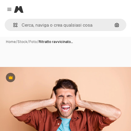
Magnific
Close menu
Cerca 
Home
/
Stock
/
Foto
/
Ritratto ravvicinato…
Premium