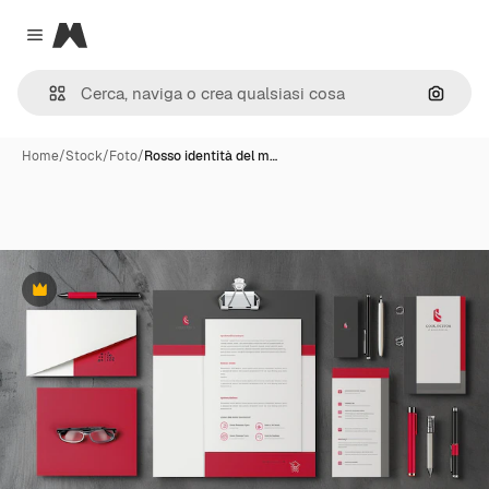
Magnific
Close menu
Cerca 
Home
/
Stock
/
Foto
/
Rosso identità del m…
Premium