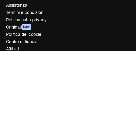
Assistenza
Termini e condizioni
Politica sulla privacy
Originali
New
Politica dei cookie
Centro di fiducia
Affiliati
Aziende
Azienda
Prezzi
Chi siamo
Recensioni
Lavora con noi
Cerca tendenze
Blog
Eventi
Slidesgo