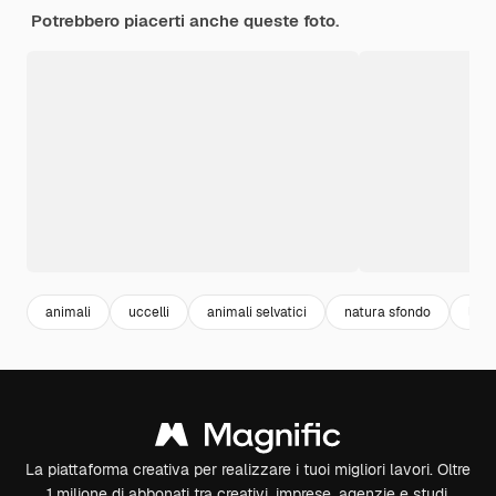
Potrebbero piacerti anche queste foto.
animali
uccelli
animali selvatici
natura sfondo
life
La piattaforma creativa per realizzare i tuoi migliori lavori. Oltre
1 milione di abbonati tra creativi, imprese, agenzie e studi.