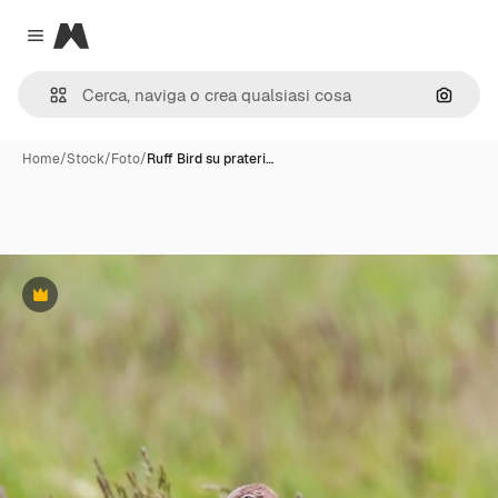
Magnific
Close menu
Cerca 
Home
/
Stock
/
Foto
/
Ruff Bird su prateri…
Premium