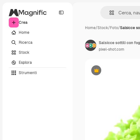
Crea
Home
/
Stock
/
Foto
/
Salsicce so
Home
Ricerca
Salsicce sottili con fog
pixel-shot.com
Stock
Esplora
Strumenti
Premium