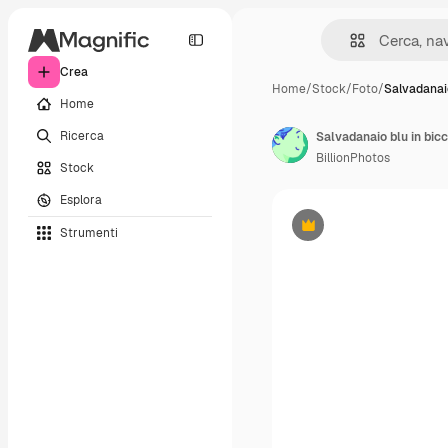
Crea
Home
/
Stock
/
Foto
/
Salvadanaio
Home
Ricerca
Salvadanaio blu in bicc
BillionPhotos
Stock
Esplora
Strumenti
Premium