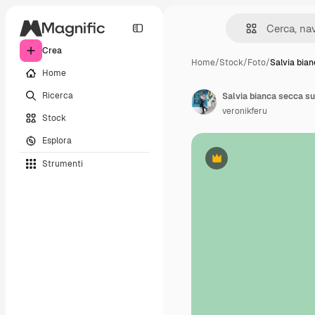
Crea
Home
/
Stock
/
Foto
/
Salvia bia
Home
Ricerca
Salvia bianca secca s
veronikferu
Stock
Esplora
Strumenti
Premium