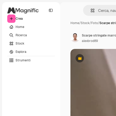
Crea
Home
/
Stock
/
Foto
/
Scarpe str
Home
Ricerca
Scarpe stringate marro
alexbrod89
Stock
Esplora
Strumenti
Premium