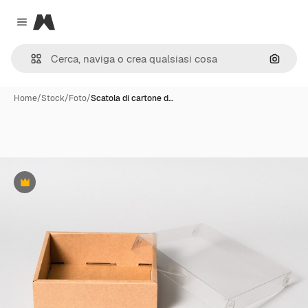
Magnific
Close menu
Cerca 
Home
/
Stock
/
Foto
/
Scatola di cartone d…
Premium