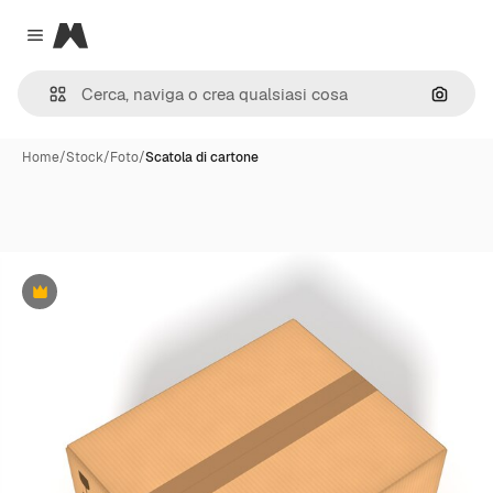
Magnific
Close menu
Cerca 
Home
/
Stock
/
Foto
/
Scatola di cartone
Premium