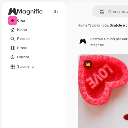
Crea
Home
/
Stock
/
Foto
/
Scatole e c
Home
Ricerca
Scatole e cuori per co
magnific
Stock
Esplora
Strumenti
Premium