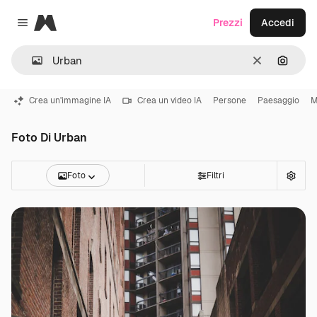
Magnific
Prezzi
Accedi
Close menu
Cancella
Cerca 
Crea un'immagine IA
Crea un video IA
Persone
Paesaggio
M
Foto Di Urban
Foto
Filtri