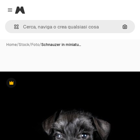
Magnific
Close menu
Cerca 
Home
/
Stock
/
Foto
/
Schnauzer in miniatu…
Premium