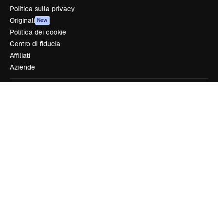
Politica sulla privacy
Originali
New
Politica dei cookie
Centro di fiducia
Affiliati
Aziende
Azienda
Prezzi
Chi siamo
Recensioni
Lavora con noi
Cerca tendenze
Blog
Eventi
Slidesgo
Vendi i tuoi contenuti
Sala stampa