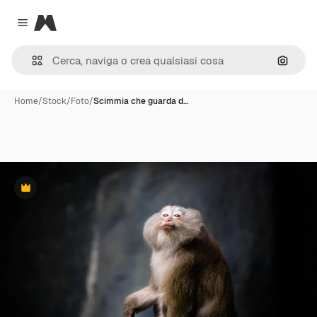
Magnific
Close menu
Cerca 
Home
/
Stock
/
Foto
/
Scimmia che guarda d…
Premium