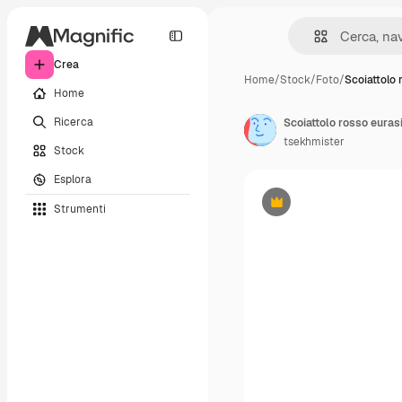
Crea
Home
/
Stock
/
Foto
/
Scoiattolo 
Home
Ricerca
Scoiattolo rosso euras
tsekhmister
Stock
Esplora
Strumenti
Premium