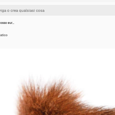
rosso eur…
iatico