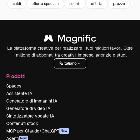
saldi
offerta speciale
sconti
offerta
prezzo
sa
La piattaforma creativa per realizzare i tuoi migliori lavori. Oltre
1 milione di abbonati tra creativi, imprese, agenzie e studi.
Italiano
Prodotti
Spaces
Assistente IA
Generatore di immagini IA
Generatore di video IA
Sintetizzatore vocale IA
Contenuti stock
MCP per Claude/ChatGPT
New
Agenti
New