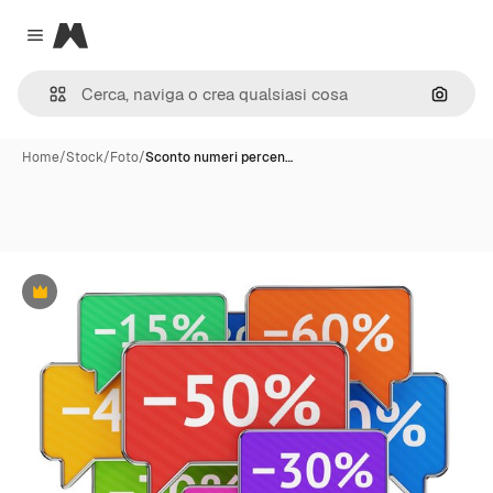
Magnific
Close menu
Cerca 
Home
/
Stock
/
Foto
/
Sconto numeri percen…
Premium