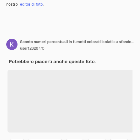
nostro
editor di foto
.
Sconto numeri percentuali in fumetti colorati isolati su sfondo bianco. Promozione aziendale, vendita e concetto di riduzione dei prezzi. Illustrazione 3D.
user12828770
Potrebbero piacerti anche queste foto.