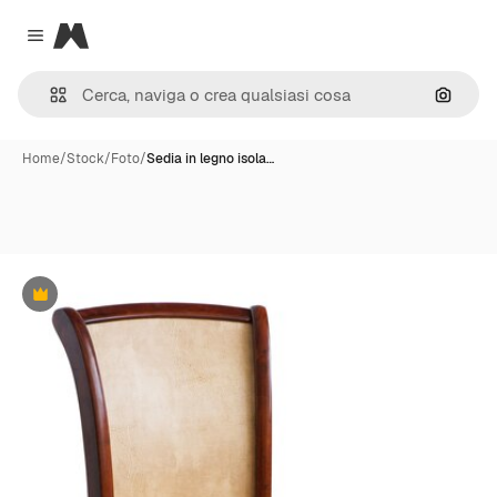
Magnific
Close menu
Cerca 
Home
/
Stock
/
Foto
/
Sedia in legno isola…
Premium