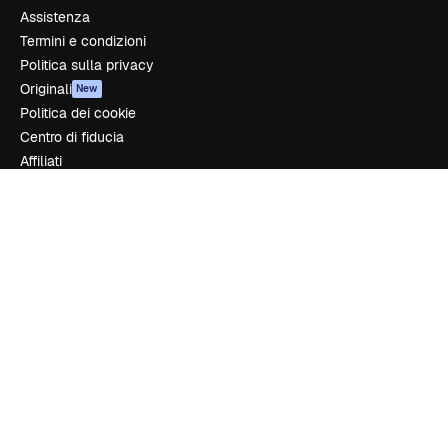
Assistenza
Termini e condizioni
Politica sulla privacy
Originali
New
Politica dei cookie
Centro di fiducia
Affiliati
Aziende
Azienda
Prezzi
Chi siamo
Recensioni
Lavora con noi
Cerca tendenze
Blog
Eventi
Slidesgo