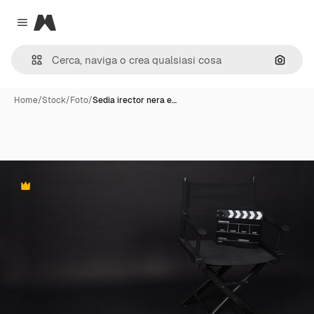
Magnific
Close menu
Cerca 
Home
/
Stock
/
Foto
/
Sedia irector nera e…
Premium