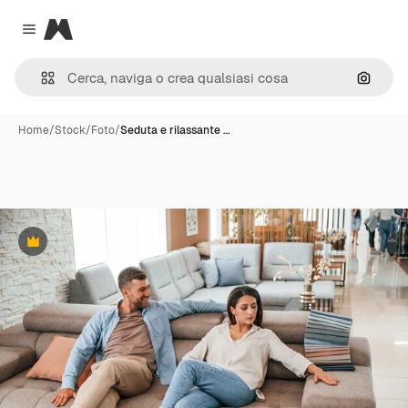
Magnific
Close menu
Cerca 
Home
/
Stock
/
Foto
/
Seduta e rilassante …
Premium