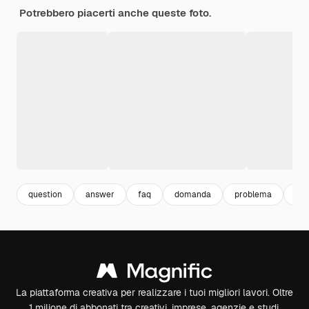
Potrebbero piacerti anche queste foto.
question
answer
faq
domanda
problema
3d
La piattaforma creativa per realizzare i tuoi migliori lavori. Oltre
1 milione di abbonati tra creativi, imprese, agenzie e studi.