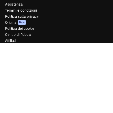
Assistenza
Termini e condizioni
Politica sulla privacy
Originali
New
Politica dei cookie
Centro di fiducia
Affiliati
Aziende
Azienda
Prezzi
Chi siamo
Recensioni
Lavora con noi
Cerca tendenze
Blog
Eventi
Slidesgo