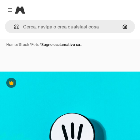
Magnific
Close menu
Cerca 
Home
/
Stock
/
Foto
/
Segno esclamativo su…
Premium