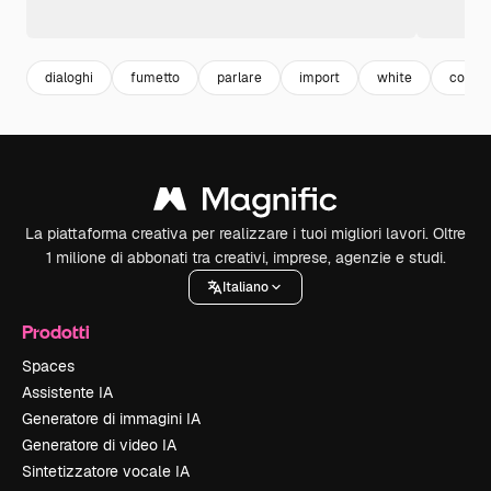
dialoghi
fumetto
parlare
import
white
conver
La piattaforma creativa per realizzare i tuoi migliori lavori. Oltre
1 milione di abbonati tra creativi, imprese, agenzie e studi.
Italiano
Prodotti
Spaces
Assistente IA
Generatore di immagini IA
Generatore di video IA
Sintetizzatore vocale IA