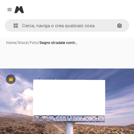
Magnific
Close menu
Cerca 
Home
/
Stock
/
Foto
/
Segno stradale contr…
Premium