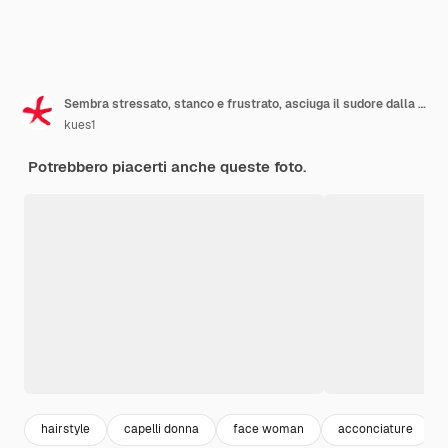
Sembra stressato, stanco e frustrato, asciuga il sudore dalla fronte, si sente disperato ed esausto.
kues1
Potrebbero piacerti anche queste foto.
hairstyle
capelli donna
face woman
acconciature