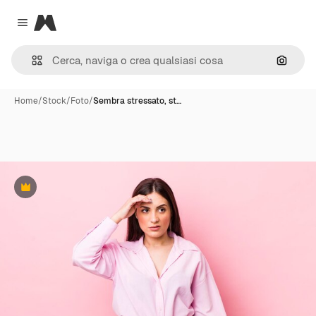
Magnific
Close menu
Cerca 
Home
/
Stock
/
Foto
/
Sembra stressato, st…
Premium