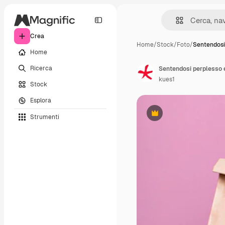
Crea
Home
/
Stock
/
Foto
/
Sentendosi
Home
Ricerca
Sentendosi perplesso e
kues1
Stock
Esplora
Strumenti
Premium