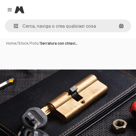
Magnific
Close menu
Cerca 
Home
/
Stock
/
Foto
/
Serratura con chiavi…
Premium