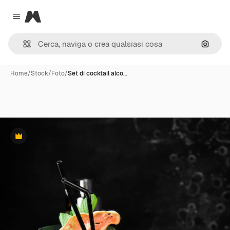
Magnific
Close menu
Cerca 
Home
/
Stock
/
Foto
/
Set di cocktail alco…
Premium