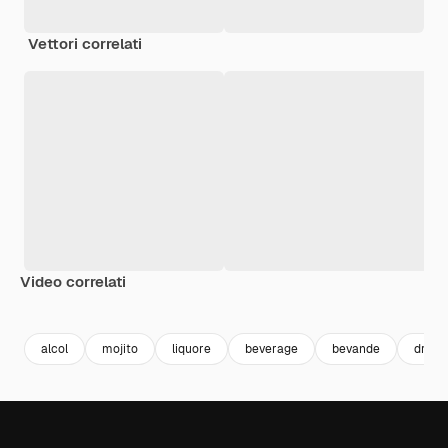
Vettori correlati
Video correlati
Premium
Premium
Generato dall'IA
Premium
Premium
Generato da
alcol
mojito
liquore
beverage
bevande
drink