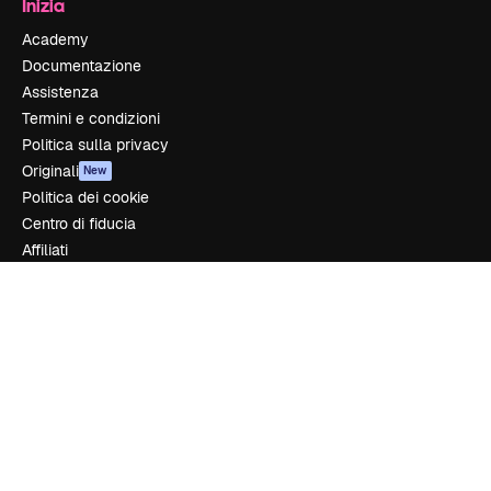
Inizia
Academy
Documentazione
Assistenza
Termini e condizioni
Politica sulla privacy
Originali
New
Politica dei cookie
Centro di fiducia
Affiliati
Aziende
Azienda
Prezzi
Chi siamo
Recensioni
Lavora con noi
Cerca tendenze