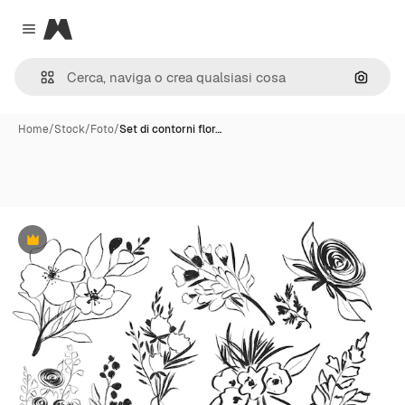
Magnific
Close menu
Cerca 
Home
/
Stock
/
Foto
/
Set di contorni flor…
Premium