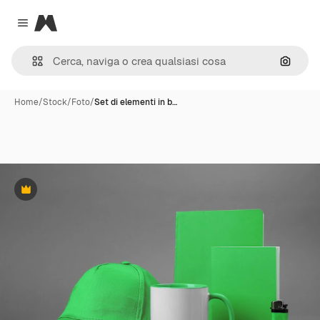
Magnific
Close menu
Cerca 
Home
/
Stock
/
Foto
/
Set di elementi in b…
Premium